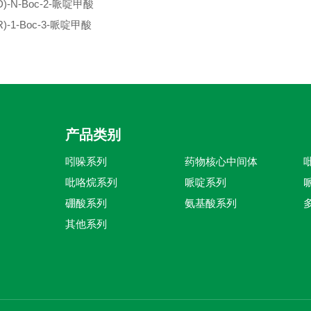
D)-N-Boc-2-哌啶甲酸
R)-1-Boc-3-哌啶甲酸
产品类别
吲哚系列
药物核心中间体
吡咯烷系列
哌啶系列
硼酸系列
氨基酸系列
其他系列