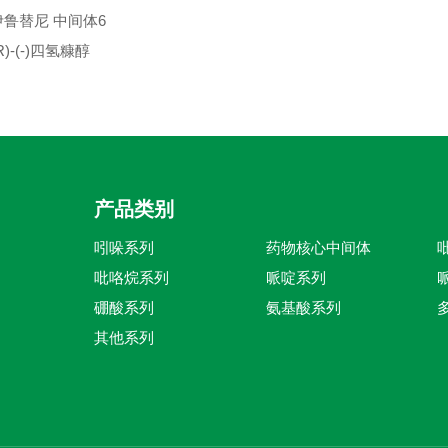
伊鲁替尼 中间体6
R)-(-)四氢糠醇
产品类别
吲哚系列
药物核心中间体
吡咯烷系列
哌啶系列
硼酸系列
氨基酸系列
其他系列