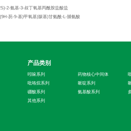
(2S)-2-氨基-3-叔丁氧基丙酰胺盐酸盐
((9H-芴-9-基)甲氧基)羰基)甘氨酰-L-脯氨酸
产品类别
吲哚系列
药物核心中间体
吡咯烷系列
哌啶系列
硼酸系列
氨基酸系列
其他系列