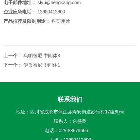
电子邮件地址：
slyu@hengkang.com
企业应急电话：
13980413900
产品推荐及限制用途：
科研用途
上一个：
乌帕替尼 中间体3
下一个：
伊鲁替尼 中间体1
联系我们
地址：四川省成都市蒲江县寿安街道妙乐村17组90号
联系人：余盛良
电话：028-88679666
手机：13980413900